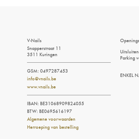
V-Nails
Opening
Snapperstraat 11
Uitsluite
3511 Kuringen
Parking v
GSM: 0497287453
ENKEL N
info@vnails.be
www.vnails.be
IBAN: BE31068909824055
BTW: BE0695616197
Algemene voorwaarden
Herroeping van bestelling