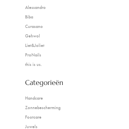
Alessandro
Biba
Curasano
Gehwol
Liet&Joliet
ProNails
this is us.
Categorieën
Handcare
Zonnebescherming
Footcare
Juwels